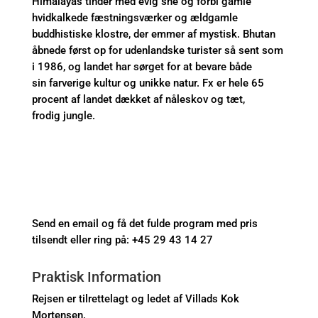
Himalayas tinder med evig sne og forbi gamle
hvidkalkede fæstningsværker og ældgamle
buddhistiske klostre, der emmer af mystisk. Bhutan
åbnede først op for udenlandske turister så sent som
i 1986, og landet har sørget for at bevare både
sin farverige kultur og unikke natur. Fx er hele 65
procent af landet dækket af nåleskov og tæt,
frodig jungle.
Send en email og få det fulde program med pris
tilsendt eller ring på: +45 29 43 14 27
Praktisk Information
Rejsen er tilrettelagt og ledet af Villads Kok
Mortensen.