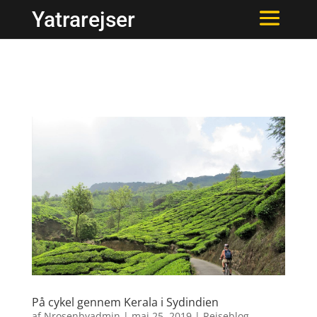
Yatrarejser
På cykel gennem Kerala i Sydindien
af
Nrosenbyadmin
|
maj 25, 2019
|
Rejseblog