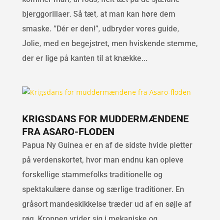
bjerggorillaer. Så tæt, at man kan høre dem
smaske. ”Dér er den!”, udbryder vores guide,
Jolie, med en begejstret, men hviskende stemme,
der er lige på kanten til at knække...
KRIGSDANS FOR MUDDERMÆNDENE
FRA ASARO-FLODEN
Papua Ny Guinea er en af de sidste hvide pletter
på verdenskortet, hvor man endnu kan opleve
forskellige stammefolks traditionelle og
spektakulære danse og særlige traditioner. En
gråsort mandeskikkelse træder ud af en søjle af
røg. Kroppen vrider sig i mekaniske og...