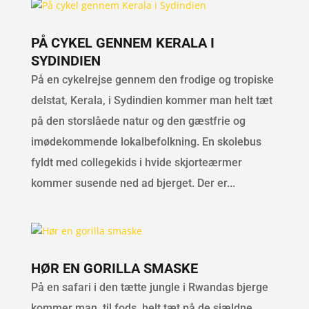
PÅ CYKEL GENNEM KERALA I
SYDINDIEN
På en cykelrejse gennem den frodige og tropiske
delstat, Kerala, i Sydindien kommer man helt tæt
på den storslåede natur og den gæstfrie og
imødekommende lokalbefolkning. En skolebus
fyldt med collegekids i hvide skjorteærmer
kommer susende ned ad bjerget. Der er...
HØR EN GORILLA SMASKE
På en safari i den tætte jungle i Rwandas bjerge
kommer man, til fods, helt tæt på de sjældne